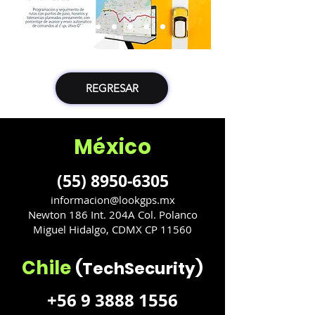
REGRESAR
México
(55) 8950-6305
informacion@lookgps.mx
Newton 186 Int. 204A Col. Polanco
Miguel Hidalgo, CDMX CP 11560
Chile
(TechSecurity)
+56 9 3888 1556