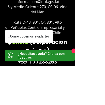
informacion@lookgps.lat
6 y Medio Oriente 270, Of. 06, Viña
del Mar.
Ruta D-43, 901, Of. 801, Alto
Peñuelas,Centro Empresarial y
Negocios, Coquimbo, Chile
¿Cómo podemos ayudarte?
Bolivia
(Corporación
Rojo Srl.)
1
¿Necesitas ayuda? Chatea con
nosotros
+59 1 77288263
Persona de Contacto: Lic. Luciel Ríos
l
uciel.rios@lookgps.lat
La Paz - Bolivia
Zona Obrajes
Av. Hernando Siles
Calle 1 Edificio Torres Sur Of. TS17.