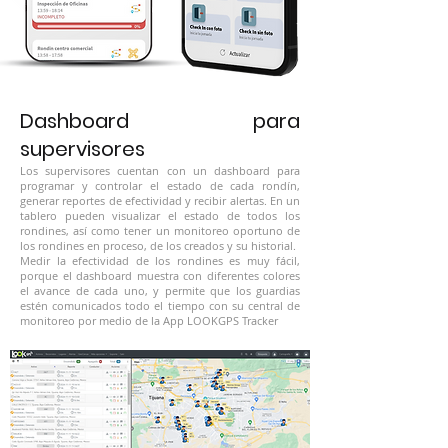
Dashboard para
supervisores
Los supervisores cuentan con un dashboard para
programar y controlar el estado de cada rondín,
generar reportes de efectividad y recibir alertas. En un
tablero pueden visualizar el estado de todos los
rondines, así como tener un monitoreo oportuno de
los rondines en proceso, de los creados y su historial.
Medir la efectividad de los rondines es muy fácil,
porque el dashboard muestra con diferentes colores
el avance de cada uno, y permite que los guardias
estén comunicados todo el tiempo con su central de
monitoreo por medio de la App
LOOKGPS
Tracker