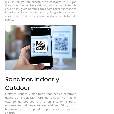
que los códigos sólo puedan ser escaneados en el lugar,
día y hora que se haya definido, con la posibilidad de
enviar a los guardias formularios para hacer sus reportes
firmados, e incluir notas de voz, fotografías, e incluso
enviar alertas de emergencia mediante el botón de
pánico.
Rondines Indoor y
Outdoor
OnPatrol verifica y monitorea rondines en exterior a
través de la ubicación GPS del dispositivo más el
escaneo de códigos QR, y en interior a partir
únicamente del escaneo de códigos QR y otro
hardware IoT que puede reportar dentro de un
edificio.