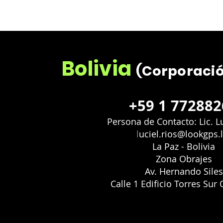
Bolivia
(Corporación
+59 1 772882
Persona de Contacto: Lic. L
l
uciel.rios@lookgps.l
La Paz - Bolivia
Zona Obrajes
Av. Hernando Siles
Calle 1 Edificio Torres Sur 