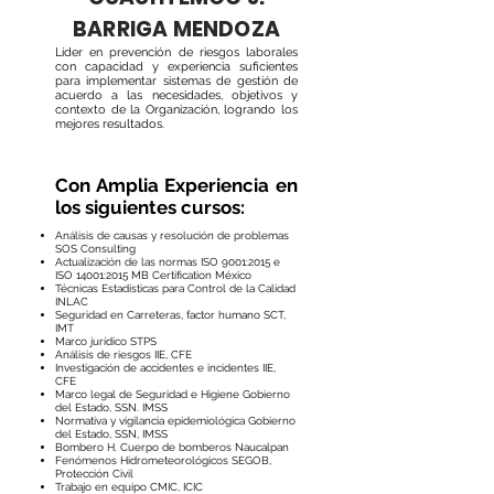
BARRIGA MENDOZA
Líder en prevención de riesgos laborales
con capacidad y experiencia suficientes
para implementar sistemas de gestión de
acuerdo a las necesidades, objetivos y
contexto de la Organización, logrando los
mejores resultados.
Con Amplia Experiencia en
los siguientes cursos:
Análisis de causas y resolución de problemas
SOS Consulting
Actualización de las normas ISO 9001:2015 e
ISO 14001:2015 MB Certification México
Técnicas Estadísticas para Control de la Calidad
INLAC
Seguridad en Carreteras, factor humano SCT,
IMT
Marco jurídico STPS
Análisis de riesgos IIE, CFE
Investigación de accidentes e incidentes IIE,
CFE
Marco legal de Seguridad e Higiene Gobierno
del Estado, SSN. IMSS
Normativa y vigilancia epidemiológica Gobierno
del Estado, SSN, IMSS
Bombero H. Cuerpo de bomberos Naucalpan
Fenómenos Hidrometeorológicos SEGOB,
Protección Civil
Trabajo en equipo CMIC, ICIC