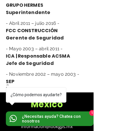
GRUPO HERMES
Superintendente
- Abril 2011 – julio 2016 -
FCC CONSTRUCCIÓN
Gerente de Seguridad
- Mayo 2003 – abril 2011 -
ICA | Responsable ACSMA
Jefe de Seguridad
- Noviembre 2002 – mayo 2003 -
SEP
Docente
¿Cómo podemos ayudarte?
México
1
(55) 8950-6305
¿Necesitas ayuda? Chatea con
nosotros
informacion@lookgps.mx